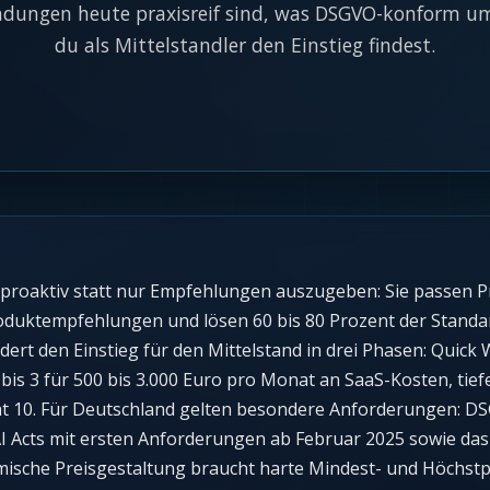
ndungen heute praxisreif sind, was DSGVO-konform um
du als Mittelstandler den Einstieg findest.
oaktiv statt nur Empfehlungen auszugeben: Sie passen Prei
duktempfehlungen und lösen 60 bis 80 Prozent der Stand
edert den Einstieg für den Mittelstand in drei Phasen: Quic
s 3 für 500 bis 3.000 Euro pro Monat an SaaS-Kosten, tief
10. Für Deutschland gelten besondere Anforderungen: DSG
AI Acts mit ersten Anforderungen ab Februar 2025 sowie das
ische Preisgestaltung braucht harte Mindest- und Höchstpr