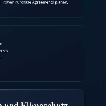
n, Power Purchase Agreements planen,
en
llten
n
m und Klimaschutz