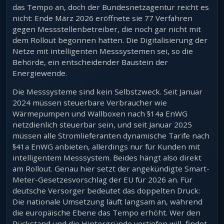
das Tempo an, doch der Bundesnetzagentur reicht es
nicht: Ende März 2026 eröffnete sie 77 Verfahren
gegen Messstellenbetreiber, die noch gar nicht mit
dem Rollout begonnen hatten. Die Digitalisierung der
Netze mit intelligenten Messsystemen sei, so die
Behörde, ein entscheidender Baustein der
Energiewende.
Die Messsysteme sind kein Selbstzweck. Seit Januar
2024 müssen steuerbare Verbraucher wie
Wärmepumpen und Wallboxen nach §14a EnWG
netzdienlich steuerbar sein, und seit Januar 2025
müssen alle Stromlieferanten dynamische Tarife nach
§41a EnWG anbieten, allerdings nur für Kunden mit
intelligentem Messsystem. Beides hängt also direkt
am Rollout. Genau hier setzt der angekündigte Smart-
Meter-Gesetzesvorschlag der EU für 2026 an. Für
deutsche Versorger bedeutet das doppelten Druck:
Die nationale Umsetzung läuft langsam an, während
die europäische Ebene das Tempo erhöht. Wer den
Rückstand und die Hintergründe vertiefen will, findet