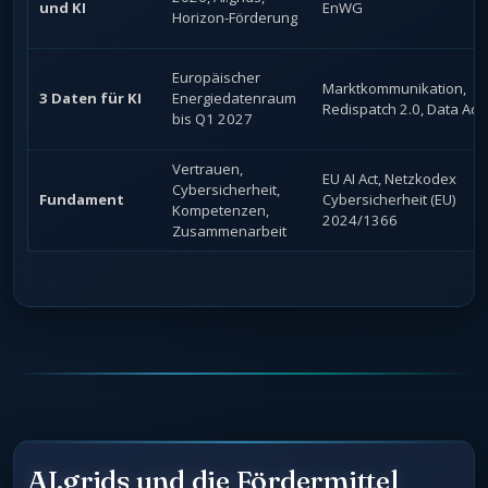
und KI
EnWG
Horizon-Förderung
Europäischer
Marktkommunikation,
3 Daten für KI
Energiedatenraum
Redispatch 2.0, Data Act
bis Q1 2027
Vertrauen,
EU AI Act, Netzkodex
Cybersicherheit,
Fundament
Cybersicherheit (EU)
Kompetenzen,
2024/1366
Zusammenarbeit
AI.grids und die Fördermittel