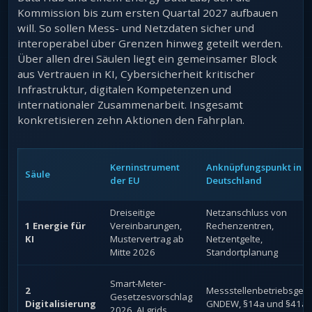
Kommission bis zum ersten Quartal 2027 aufbauen
will. So sollen Mess- und Netzdaten sicher und
interoperabel über Grenzen hinweg geteilt werden.
Über allen drei Säulen liegt ein gemeinsamer Block
aus Vertrauen in KI, Cybersicherheit kritischer
Infrastruktur, digitalen Kompetenzen und
internationaler Zusammenarbeit. Insgesamt
konkretisieren zehn Aktionen den Fahrplan.
Kerninstrument
Anknüpfungspunkt in
Säule
der EU
Deutschland
Dreiseitige
Netzanschluss von
1 Energie für
Vereinbarungen,
Rechenzentren,
KI
Mustervertrag ab
Netzentgelte,
Mitte 2026
Standortplanung
Smart-Meter-
2
Messstellenbetriebsgese
Gesetzesvorschlag
Digitalisierung
GNDEW, §14a und §41a
2026, AI.grids,