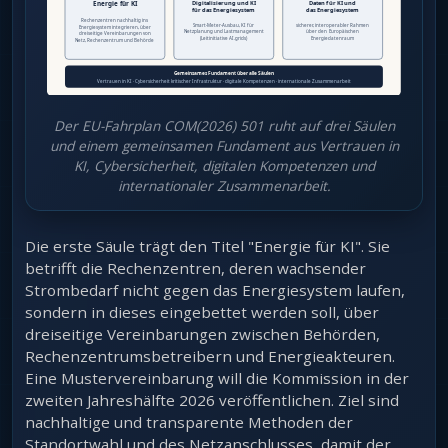
Der EU-Fahrplan COM(2026) 501 ruht auf drei Säulen
und einem gemeinsamen Fundament aus Vertrauen in
KI, Cybersicherheit, digitalen Kompetenzen und
internationaler Zusammenarbeit.
Die erste Säule trägt den Titel "Energie für KI". Sie
betrifft die Rechenzentren, deren wachsender
Strombedarf nicht gegen das Energiesystem laufen,
sondern in dieses eingebettet werden soll, über
dreiseitige Vereinbarungen zwischen Behörden,
Rechenzentrumsbetreibern und Energieakteuren.
Eine Mustervereinbarung will die Kommission in der
zweiten Jahreshälfte 2026 veröffentlichen. Ziel sind
nachhaltige und transparente Methoden der
Standortwahl und des Netzanschlusses, damit der