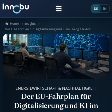
DE
EN
Home
Insights
Home
Der EU-Fahrplan für Digitalisierung und KI im Energiesektor
Insights
Frameworks
Energieversorger
Über uns
Unternehmensarchitektur
ENERGIEWIRTSCHAFT & NACHHALTIGKEIT
Team
Marktrollen Energiemarkt
Der EU-Fahrplan für
Digitalisierung und KI im
Künstliche Intelligenz
Glossar