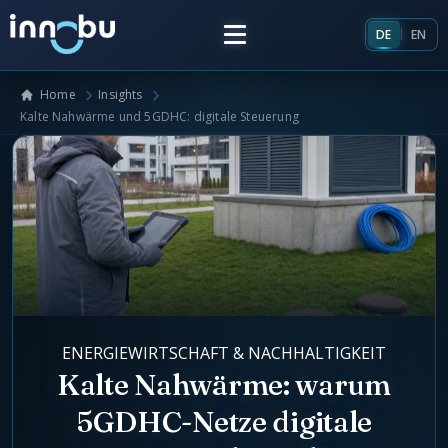
DE
EN
Home
Insights
Home
Kalte Nahwärme und 5GDHC: digitale Steuerung
Insights
Frameworks
Energieversorger
Über uns
Unternehmensarchitektur
ENERGIEWIRTSCHAFT & NACHHALTIGKEIT
Team
Marktrollen Energiemarkt
Kalte Nahwärme: warum
5GDHC-Netze digitale
Künstliche Intelligenz
Glossar