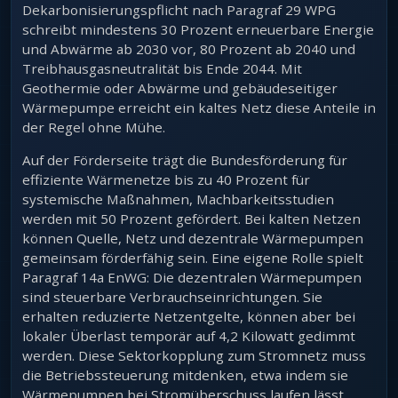
Dekarbonisierungspflicht nach Paragraf 29 WPG
schreibt mindestens 30 Prozent erneuerbare Energie
und Abwärme ab 2030 vor, 80 Prozent ab 2040 und
Treibhausgasneutralität bis Ende 2044. Mit
Geothermie oder Abwärme und gebäudeseitiger
Wärmepumpe erreicht ein kaltes Netz diese Anteile in
der Regel ohne Mühe.
Auf der Förderseite trägt die Bundesförderung für
effiziente Wärmenetze bis zu 40 Prozent für
systemische Maßnahmen, Machbarkeitsstudien
werden mit 50 Prozent gefördert. Bei kalten Netzen
können Quelle, Netz und dezentrale Wärmepumpen
gemeinsam förderfähig sein. Eine eigene Rolle spielt
Paragraf 14a EnWG: Die dezentralen Wärmepumpen
sind steuerbare Verbrauchseinrichtungen. Sie
erhalten reduzierte Netzentgelte, können aber bei
lokaler Überlast temporär auf 4,2 Kilowatt gedimmt
werden. Diese Sektorkopplung zum Stromnetz muss
die Betriebssteuerung mitdenken, etwa indem sie
Wärmepumpen bei Stromüberschuss laufen lässt.