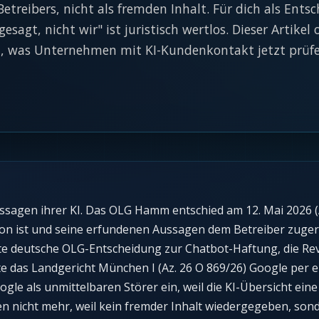
etreibers, nicht als fremden Inhalt. Für dich als Entsc
gesagt, nicht wir" ist juristisch wertlos. Dieser Artikel 
t, was Unternehmen mit KI-Kundenkontakt jetzt prüfen
sagen ihrer KI. Das OLG Hamm entschied am 12. Mai 2026 (A
ation ist und seine erfundenen Aussagen dem Betreiber zuger
ichte deutsche OLG-Entscheidung zur Chatbot-Haftung, die R
 das Landgericht München I (Az. 26 O 869/26) Google per ei
gle als unmittelbaren Störer ein, weil die KI-Übersicht eine
en nicht mehr, weil kein fremder Inhalt wiedergegeben, son