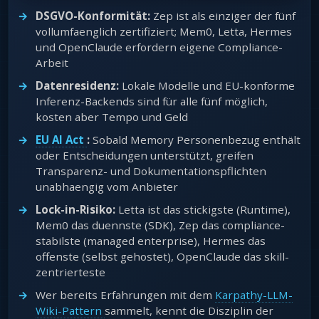
DSGVO-Konformität:
Zep ist als einziger der fünf
vollumfaenglich zertifiziert; Mem0, Letta, Hermes
und OpenClaude erfordern eigene Compliance-
Arbeit
Datenresidenz:
Lokale Modelle und EU-konforme
Inferenz-Backends sind für alle fünf möglich,
kosten aber Tempo und Geld
EU AI Act
:
Sobald Memory Personenbezug enthält
oder Entscheidungen unterstützt, greifen
Transparenz- und Dokumentationspflichten
unabhaengig vom Anbieter
Lock-in-Risiko:
Letta ist das stickigste (Runtime),
Mem0 das duennste (SDK), Zep das compliance-
stabilste (managed enterprise), Hermes das
offenste (selbst gehostet), OpenClaude das skill-
zentrierteste
Wer bereits Erfahrungen mit dem
Karpathy-LLM-
Wiki-Pattern
sammelt, kennt die Disziplin der