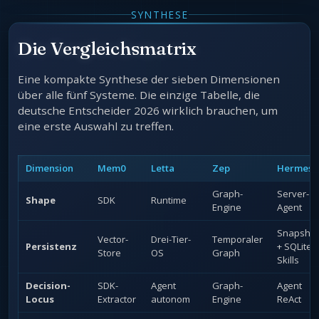
SYNTHESE
Die Vergleichsmatrix
Eine kompakte Synthese der sieben Dimensionen
über alle fünf Systeme. Die einzige Tabelle, die
deutsche Entscheider 2026 wirklich brauchen, um
eine erste Auswahl zu treffen.
Dimension
Mem0
Letta
Zep
Hermes
Graph-
Server-
Shape
SDK
Runtime
Engine
Agent
Snapshot
Vector-
Drei-Tier-
Temporaler
Persistenz
+ SQLite +
Store
OS
Graph
Skills
Decision-
SDK-
Agent
Graph-
Agent
Locus
Extractor
autonom
Engine
ReAct