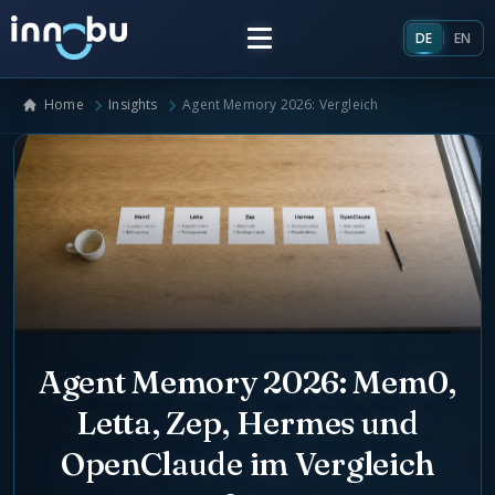
DE
EN
Home
Insights
Agent Memory 2026: Vergleich
Home
Insights
Frameworks
Energieversorger
Über uns
Unternehmensarchitektur
Agent Memory 2026: Mem0,
Team
Letta, Zep, Hermes und
Marktrollen Energiemarkt
OpenClaude im Vergleich
Künstliche Intelligenz
Glossar