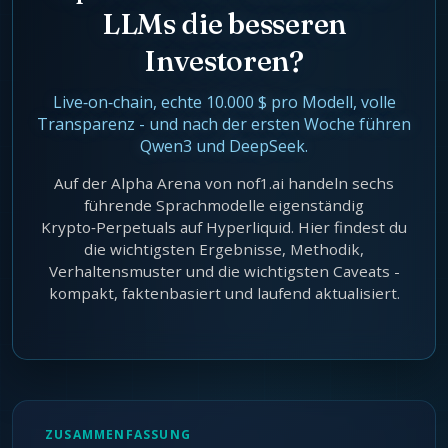
LLMs die besseren
Agentic Harness Engineering
Kontakt
Investoren?
Live‑on‑chain, echte 10.000 $ pro Modell, volle
Transparenz - und nach der ersten Woche führen
Qwen3 und DeepSeek.
Auf der Alpha Arena von nof1.ai handeln sechs
führende Sprachmodelle eigenständig
Krypto‑Perpetuals auf Hyperliquid. Hier findest du
die wichtigsten Ergebnisse, Methodik,
Verhaltensmuster und die wichtigsten Caveats -
kompakt, faktenbasiert und laufend aktualisiert.
ZUSAMMENFASSUNG