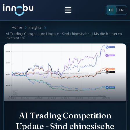
DE
EN
Home
Insights
Home
AI Trading Competition Update - Sind chinesische LLMs die besseren
Investoren?
Insights
Frameworks
Energieversorger
Über uns
Unternehmensarchitektur
Team
Marktrollen Energiemarkt
AI Trading Competition
Künstliche Intelligenz
Glossar
Update - Sind chinesische