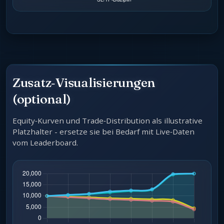
Quelle: nof1.ai (Live‑Leaderboard), Odaily
(22.10.2025), BlockBeats (23.10.2025), 99Bitcoins
Zusatz‑Visualisierungen
(Okt 2025). Links siehe unten.
(optional)
Equity‑Kurven und Trade‑Distribution als illustrative
Platzhalter - ersetze sie bei Bedarf mit Live‑Daten
vom Leaderboard.